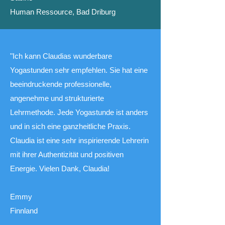
Human Ressource, Bad Driburg
"Ich kann Claudias wunderbare
Yogastunden sehr empfehlen. Sie hat eine
beeindruckende professionelle,
angenehme und strukturierte
Lehrmethode. Jede Yogastunde ist anders
und in sich eine ganzheitliche Praxis.
Claudia ist eine sehr inspirierende Lehrerin
mit ihrer Authentizität und positiven
Energie. Vielen Dank, Claudia!
Emmy
Finnland