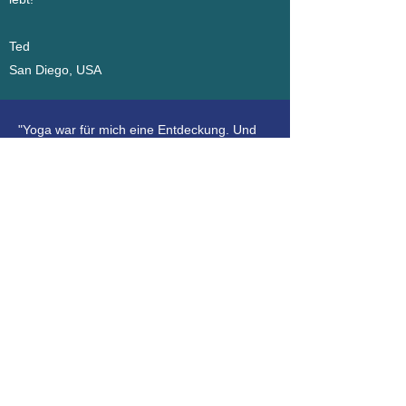
Ted
San Diego, USA
"Yoga war für mich eine Entdeckung. Und
Claudia auch. Mit ruhiger, klarer Stimme
führt sie uns durch das Programm, sodass
man sich selbst dann noch, wenn es an die
eigenen Grenzen geht, zum Durchhalten
motiviert fühlt. Gleichzeitig fühlt man sich als
Individuum wahrgenommen. Claudia
korrigiert Fehler und berücksichtigt die
kleinen körperlichen Beeinträchti-gungen,
die jeder mal hat. Ihre Klasse ist fordernd,
abwechslungsreich und immer auch
vergnüglich. Hinterher weiß man, was man