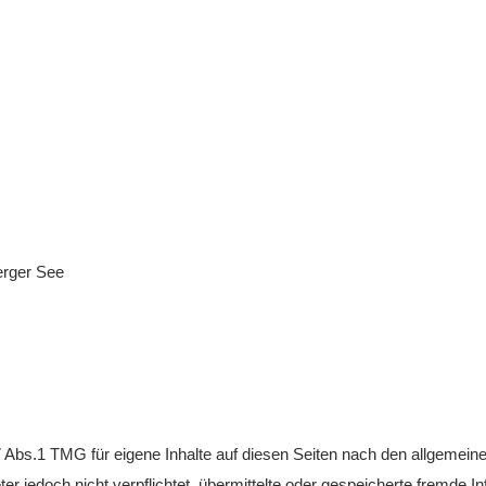
erger See
7 Abs.1 TMG für eigene Inhalte auf diesen Seiten nach den allgemein
ter jedoch nicht verpflichtet, übermittelte oder gespeicherte fremde