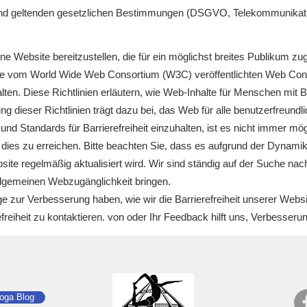
hland geltenden gesetzlichen Bestimmungen (DSGVO, Telekommunika
eine Website bereitzustellen, die für ein möglichst breites Publikum 
ie vom World Wide Web Consortium (W3C) veröffentlichten Web Cont
alten. Diese Richtlinien erläutern, wie Web-Inhalte für Menschen mit
 dieser Richtlinien trägt dazu bei, das Web für alle benutzerfreundl
nd Standards für Barrierefreiheit einzuhalten, ist es nicht immer mög
n, dies zu erreichen. Bitte beachten Sie, dass es aufgrund der Dynami
e regelmäßig aktualisiert wird. Wir sind ständig auf der Suche nach
llgemeinen Webzugänglichkeit bringen.
ur Verbesserung haben, wie wir die Barrierefreiheit unserer Websi
refreiheit zu kontaktieren. von oder Ihr Feedback hilft uns, Verbesse
oga Blog