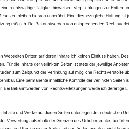
eine rechtswidrige Tätigkeit hinweisen. Verpflichtungen zur Entfern
esetzen bleiben hiervon unberührt. Eine diesbezügliche Haftung ist 
etzung möglich. Bei Bekanntwerden von entsprechenden Rechtsverlet
n Webseiten Dritter, auf deren Inhalte ich keinen Einfluss haben. De
Für die Inhalte der verlinkten Seiten ist stets der jeweilige Anbieter
 wurden zum Zeitpunkt der Verlinkung auf mögliche Rechtsverstöße üb
kennbar. Eine permanente inhaltliche Kontrolle der verlinkten Seiten 
ar. Bei Bekanntwerden von Rechtsverletzungen werde ich derartige L
ten Inhalte und Werke auf diesen Seiten unterliegen dem deutschen Urhe
t der Verwertung außerhalb der Grenzen des Urheberrechtes bedürfen
wnloads und Kopien dieser Seite sind nur für den privaten, nicht komm