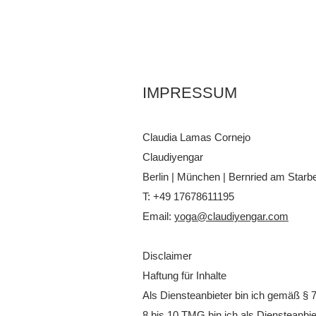
IMPRESSUM
Claudia Lamas Cornejo
Claudiyengar
Berlin | München |
Bernried am Starb
T: +49 17678611195
Email:
yoga@claudiyengar.com
Disclaimer
Haftung für Inhalte
Als Diensteanbieter bin ich gemäß § 
8 bis 10 TMG bin ich als Diensteanbie