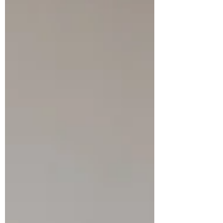
Ernährung, Bewegung, Schlaf,
Stressmanagement und Sinnhaftigkeit im
Leben. Spannend ist dabei: Die Praxis des
Iyengar Yoga deckt gleich mehrere dieser
Säulen gleichzeitig ab – und wirkt damit
wie ein ganzheitliches Werkzeug für ein
langes, gesundes Leben.