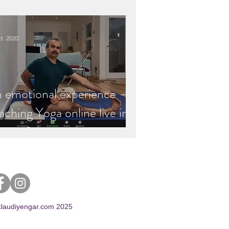
fektion
t. 2020
 emotional experience –
aching Yoga online live in
mes of the pandemic
claudiyengar.com 2025