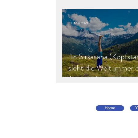
Medical Yoga
31. Mai 2021
"In Sirsasana (Kopfsta
sieht die Welt immer 
freundlicher aus."
Home
Y