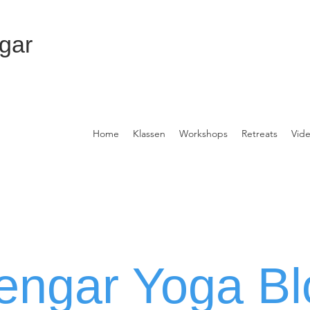
gar
Home
Klassen
Workshops
Retreats
Vid
yengar Yoga Bl