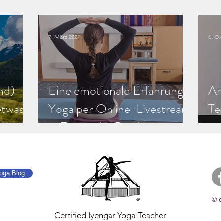
Sequencing
In
7. März 2021
6. Ok
nd)
Eine emotionale Erfahrung:
An
etwas
Yoga per Online-Livestream
Te
in Zeiten der Pandemie
ti
oga Blog
© 
Certified Iyengar Yoga Teacher