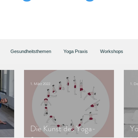
Gesundheitsthemen
Yoga Praxis
Workshops
1. März 2022
1. D
Die Kunst des Yoga-
Yo