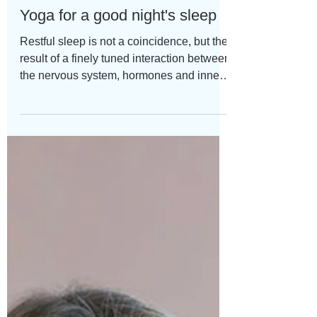
Feb 9
Yoga for a good night's sleep
Restful sleep is not a coincidence, but the
result of a finely tuned interaction between
the nervous system, hormones and inner
peace. While we sleep, the brain
processes impressions from the day, the
body regenerates and important repair
processes take place. However, stress,
screen time or inner restlessness can
disrupt this natural rhythm. Yoga can help
you find peace before bedtime. The yoga
poses for healthy, restful sleep presented