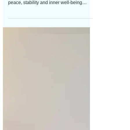
& Iyengar yoga
With age, mobility, strength and balance
change. At the same time, the desire for
peace, stability and inner well-being
grows. Yoga for seniors offers a
particularly mindful path here – especially
through chair yoga and the precise
method of Iyengar Yoga. As a certified
Iyengar yoga teacher, Claudia Lamas
Cornejo teaches yoga in Munich and
Bernried on Lake Starnberg, as well as
online, and accompanies people of all
ages individually on their yoga journey.