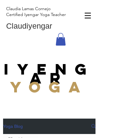
Claudia Lamas Cornejo
Certified Iyengar Yoga Teacher
Claudiyengar
Iyeng
ar
yoga
Yoga Blog