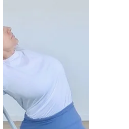
seitdem täglich begleiten. Im Gespräch
erzählt sie von ihren Yoga-Anfängen,
prägenden Begegnungen mit ihren
Lehrerinnen, ihrer persönlichen Praxis,
ihrem Unterricht und davon, wie Yoga mit
den Jahren immer neue Facetten
bekommt.