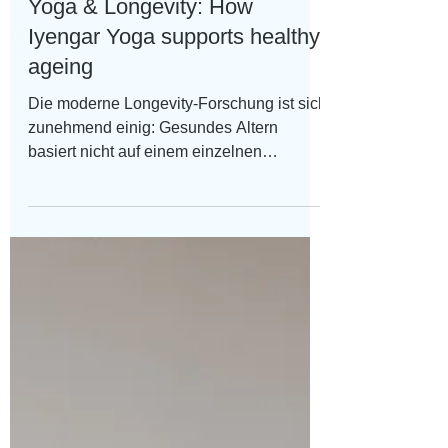
Apr 29
Yoga & Longevity: How
Iyengar Yoga supports healthy
ageing
Die moderne Longevity-Forschung ist sich
zunehmend einig: Gesundes Altern
basiert nicht auf einem einzelnen
Wundermittel, sondern auf einem stabilen
Fundament aus fünf zentralen Säulen:
Ernährung, Bewegung, Schlaf,
Stressmanagement und Sinnhaftigkeit im
Leben. Spannend ist dabei: Die Praxis
des Iyengar Yoga deckt gleich mehrere
dieser Säulen gleichzeitig ab – und wirkt
damit wie ein ganzheitliches Werkzeug für
ein langes, gesundes Leben.